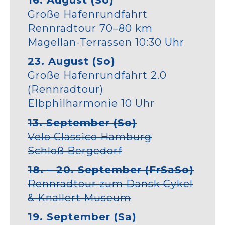
16. August (So)
Große Hafenrundfahrt
Rennradtour 70–80 km
Magellan-Terrassen 10:30 Uhr
23. August (So)
Große Hafenrundfahrt 2.0
(Rennradtour)
Elbphilharmonie 10 Uhr
13. September (So)
Velo Classico Hamburg
Schloß Bergedorf
18. – 20. September (FrSaSo)
Rennradtour zum Dansk Cykel
& Knallert Museum
19. September (Sa)