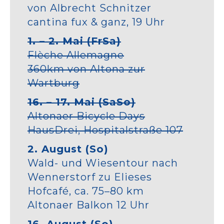
von Albrecht Schnitzer
cantina fux & ganz, 19 Uhr
1. – 2. Mai (FrSa)
Flèche Allemagne
360km von Altona zur
Wartburg
16. – 17. Mai (SaSo)
Altonaer Bicycle Days
HausDrei, Hospitalstraße 107
2. August (So)
Wald- und Wiesentour nach
Wennerstorf zu Elieses
Hofcafé, ca. 75–80 km
Altonaer Balkon 12 Uhr