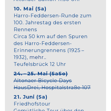
10. Mai (Sa)
Harro-Feddersen-Runde zum
100. Jahrestag des ersten
Rennens
Circa 50 km auf den Spuren
des Harro-Feddersen-
Erinnerungrennens (1925 –
1932),
mehr..
Teufelsbrück 12 Uhr
24. – 25. Mai (SaSo)
Altonaer Bicycle Days
HausDrei, Hospitalstraße 107
21. Juni (Sa)
Friedhofstour
Gemütliche Tour über den