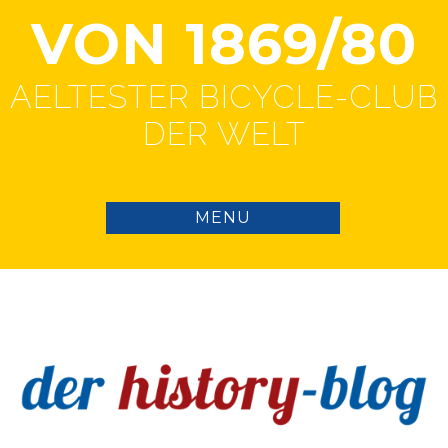
VON 1869/80
AELTESTER BICYCLE-CLUB
DER WELT