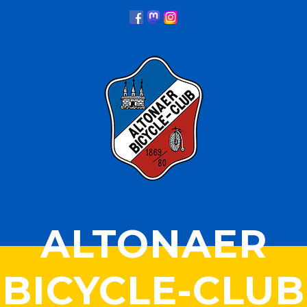
ALTONAER
BICYCLE-CLUB