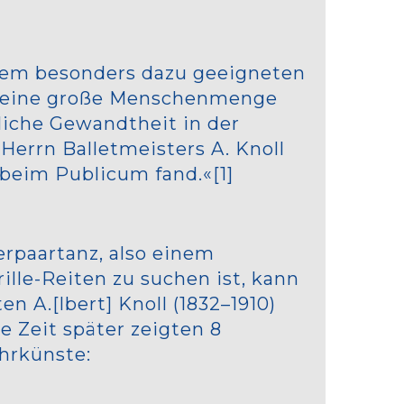
dem besonders dazu geeigneten
te eine große Menschenmenge
liche Gewandtheit in der
errn Balletmeisters A. Knoll
 beim Publicum fand.«[1]
erpaartanz, also einem
ille-Reiten zu suchen ist, kann
n A.[lbert] Knoll (1832–1910)
e Zeit später zeigten 8
ahrkünste: