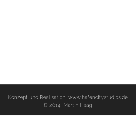
Konzept und Realisation:
www.hafencitystudios.de
© 2014, Martin Haag