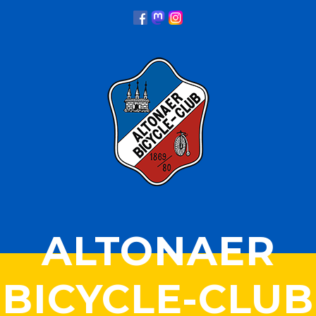
ALTONAER
BICYCLE-CLUB