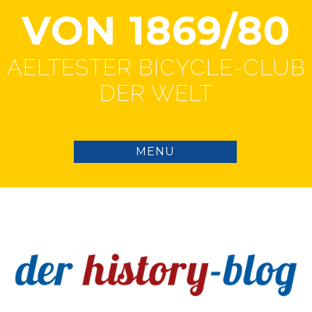
VON 1869/80
AELTESTER BICYCLE-CLUB
DER WELT