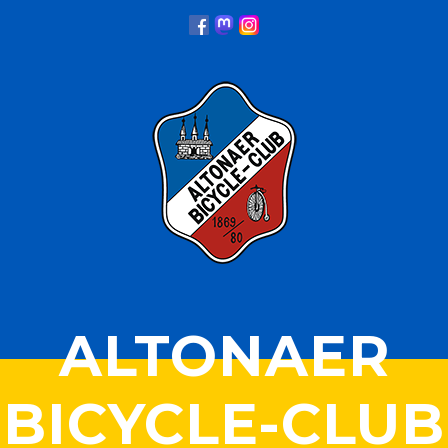
ALTONAER
BICYCLE-CLUB