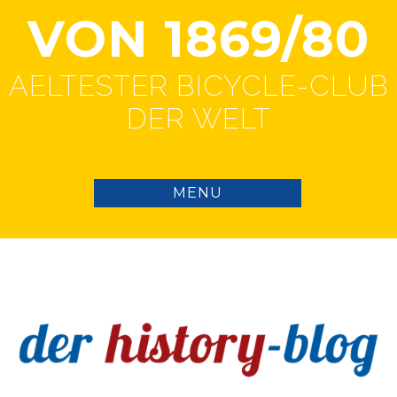
VON 1869/80
AELTESTER BICYCLE-CLUB
DER WELT